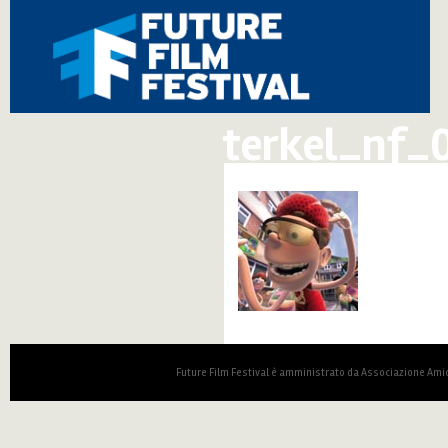
terkel_nf_
Future Film Festival è amministrato da Associazione Amic