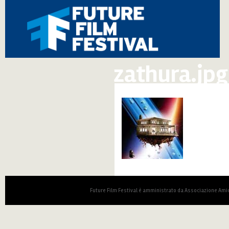
zathura.jpg
Future Film Festival è amministrato da Associazione Amic