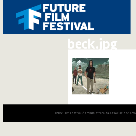
beck.jpg
Future Film Festival è amministrato da Associazione Amic