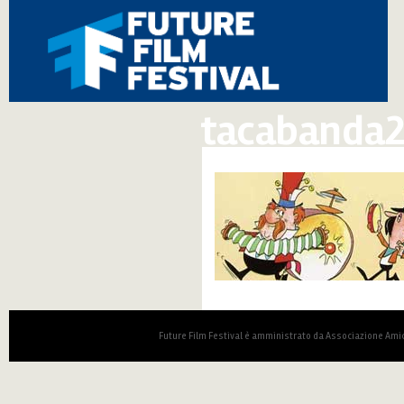
tacabanda2
Future Film Festival è amministrato da Associazione Amic