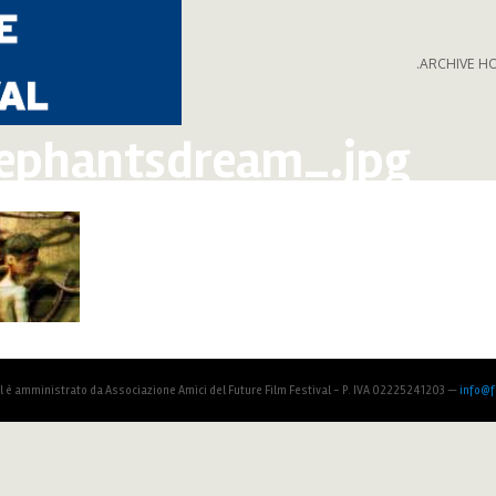
.ARCHIVE H
ephantsdream_.jpg
al è amministrato da Associazione Amici del Future Film Festival - P. IVA 02225241203 —
info@fu