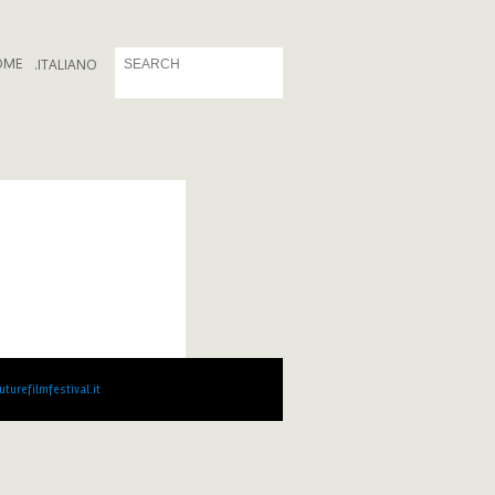
OME
.
ITALIANO
turefilmfestival.it