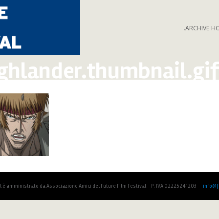
.ARCHIVE H
ghlander.thumbnail.gi
al è amministrato da Associazione Amici del Future Film Festival - P. IVA 02225241203 —
info@fu