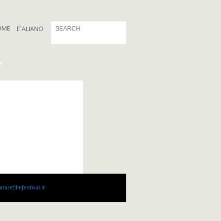
OME
.
ITALIANO
f
turefilmfestival.it