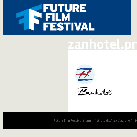
zanhotel.p
Future Film Festival è amministrato da Associazione Amic