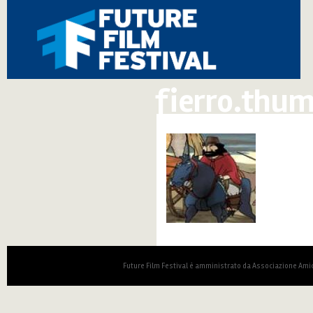
fierro.thum
Future Film Festival è amministrato da Associazione Amic