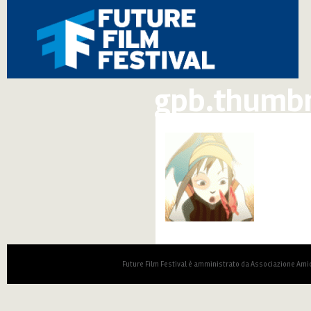
gpb.thumbn
Future Film Festival è amministrato da Associazione Amic