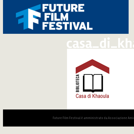
casa_di_kh
Future Film Festival è amministrato da Associazione Amic