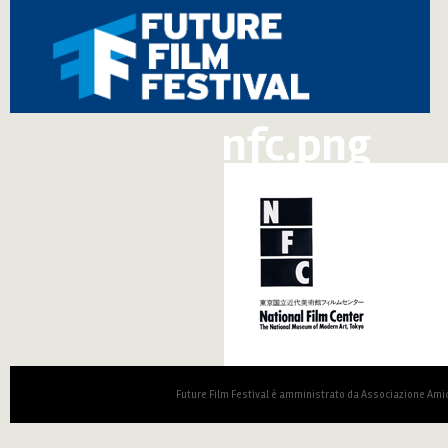
nfc.png
Future Film Festival è amministrato da Associazione Amic