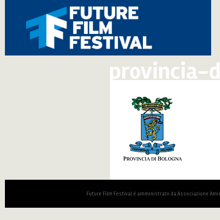
provincia-
Future Film Festival è amministrato da Associazione Amic