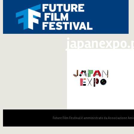
japanexpo.
Future Film Festival è amministrato da Associazione Amic