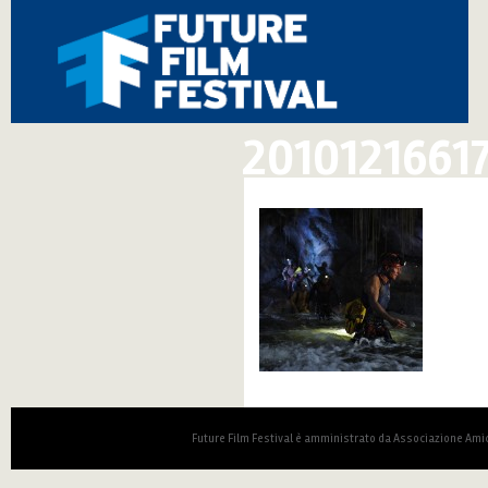
2010121661
Future Film Festival è amministrato da Associazione Amic