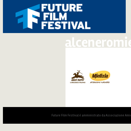
alceneromie
Future Film Festival è amministrato da Associazione Amic