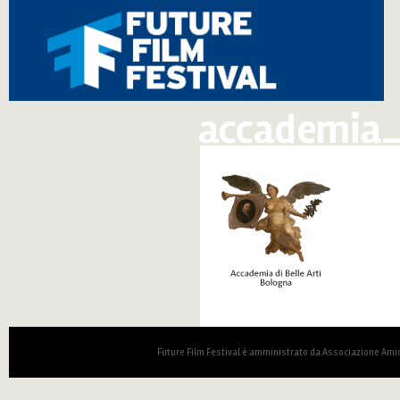
accademia_
Future Film Festival è amministrato da Associazione Amic