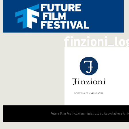
finzioni_lo
Future Film Festival è amministrato da Associazione Amic