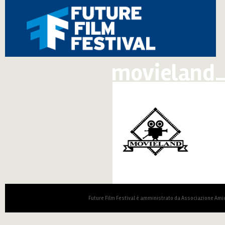
movieland_
Future Film Festival è amministrato da Associazione Amic