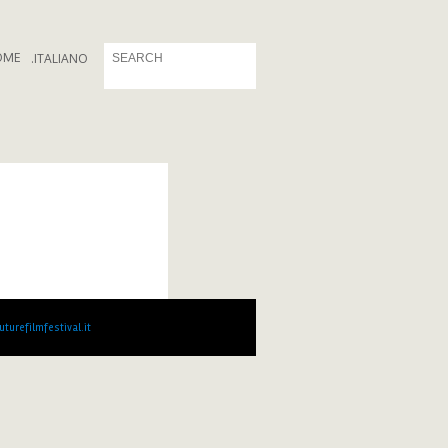
OME
.
ITALIANO
turefilmfestival.it