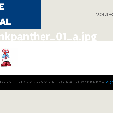
.ARCHIVE H
nkpanther_01_a.jpg
al è amministrato da Associazione Amici del Future Film Festival - P. IVA 02225241203 —
info@fu