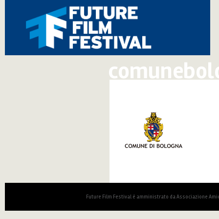
comunebol
Future Film Festival è amministrato da Associazione Amic