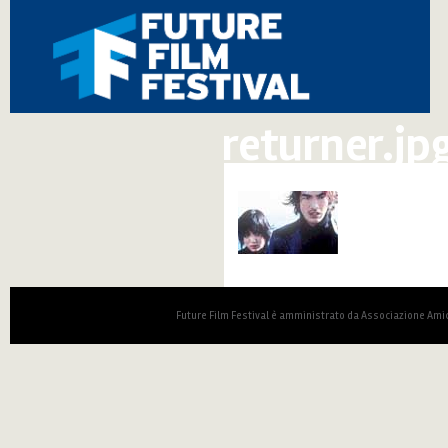
returner.jp
Future Film Festival è amministrato da Associazione Amic