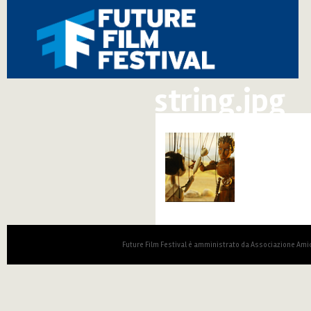
string.jpg
Future Film Festival è amministrato da Associazione Amic