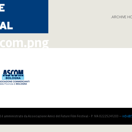
.ARCHIVE H
scom.png
al è amministrato da Associazione Amici del Future Film Festival - P. IVA 02225241203 —
info@fu