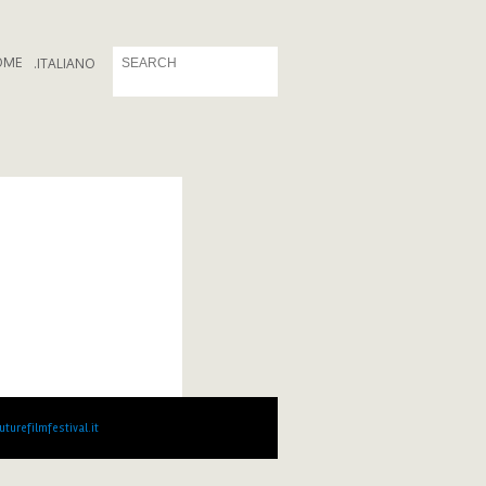
OME
.
ITALIANO
turefilmfestival.it