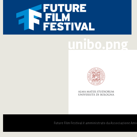
unibo.png
Future Film Festival è amministrato da Associazione Amic