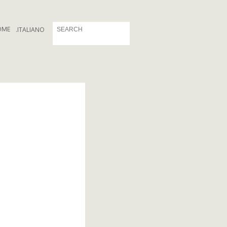
OME
.
ITALIANO