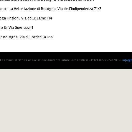
mo - la Velostazione di Bologna, Via dell'Indipendenza 71/Z
ega Finzioni, Via delle Lame 114
o &, Via Guerrazzi 1
r Bologna, Via di Corticella 186
al è amministrato da Associazione Amici del Future Film Festival - P. IVA 02225241203 —
info@fu