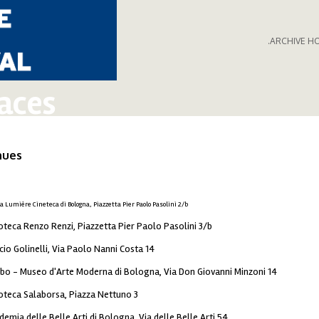
.ARCHIVE H
aces
nues
 Lumière Cineteca di Bologna, Piazzetta Pier Paolo Pasolini 2/b
ioteca Renzo Renzi, Piazzetta Pier Paolo Pasolini 3/b
cio Golinelli, Via Paolo Nanni Costa 14
o - Museo d'Arte Moderna di Bologna, Via Don Giovanni Minzoni 14
ioteca Salaborsa, Piazza Nettuno 3
demia delle Belle Arti di Bologna, Via delle Belle Arti 54