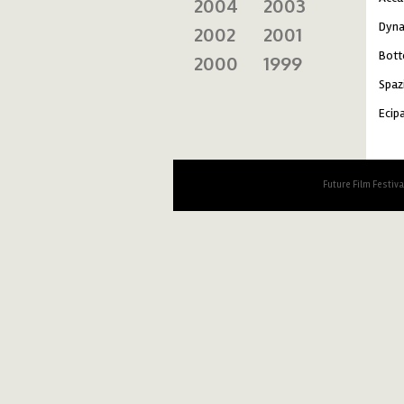
2004
2003
Dyna
2002
2001
Bott
2000
1999
Spazi
Ecipa
Future Film Festiv