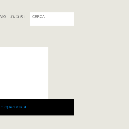
IVIO
.
ENGLISH
turefilmfestival.it