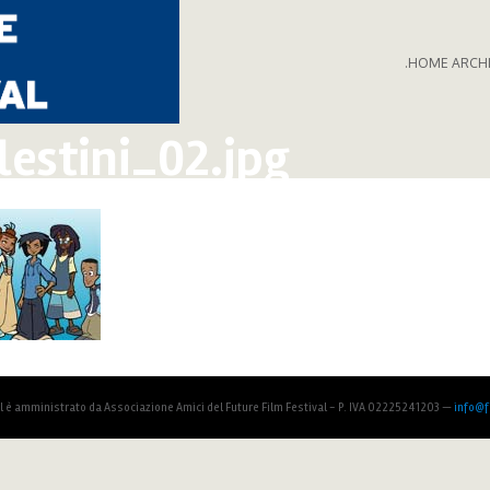
.HOME ARCH
lestini_02.jpg
al è amministrato da Associazione Amici del Future Film Festival - P. IVA 02225241203 —
info@fu