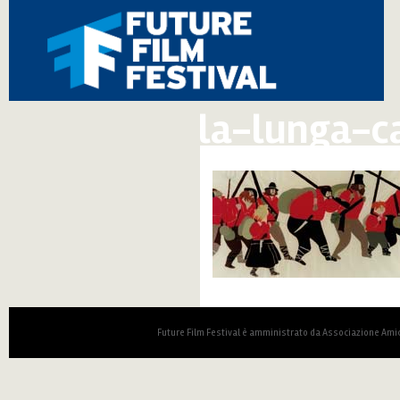
la-lunga-c
Future Film Festival è amministrato da Associazione Amic