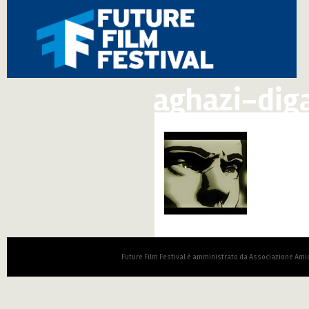
aghazi-diga
Future Film Festival è amministrato da Associazione Amic