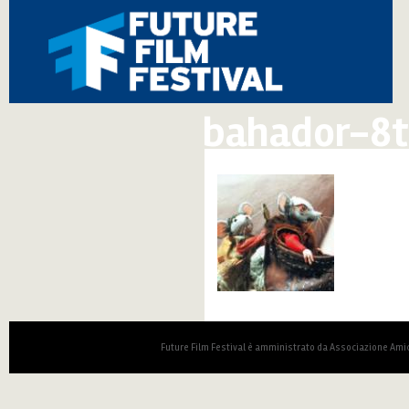
bahador-8t
Future Film Festival è amministrato da Associazione Amic