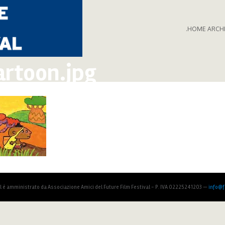
.HOME ARCH
artoon.jpg
al è amministrato da Associazione Amici del Future Film Festival - P. IVA 02225241203 —
info@fu