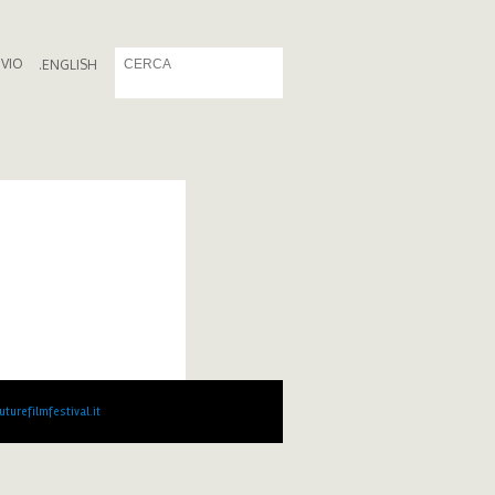
IVIO
.
ENGLISH
turefilmfestival.it