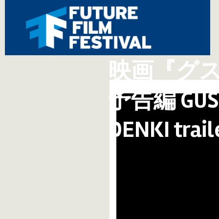
映画『グ
予告編 GUSU
DENKI trail