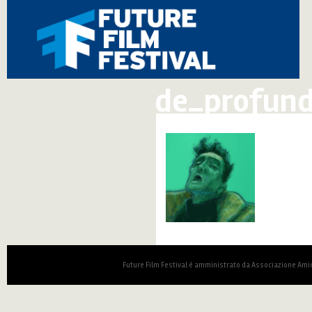
de_profund
Future Film Festival è amministrato da Associazione Amic