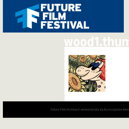
wood1.thum
Future Film Festival è amministrato da Associazione Amic