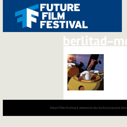
berlitad-m
Future Film Festival è amministrato da Associazione Amic