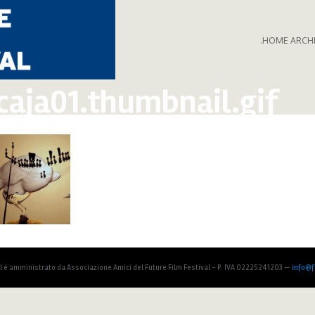
.HOME ARCH
caja01.thumbnail.gif
al è amministrato da Associazione Amici del Future Film Festival - P. IVA 02225241203 —
info@fu