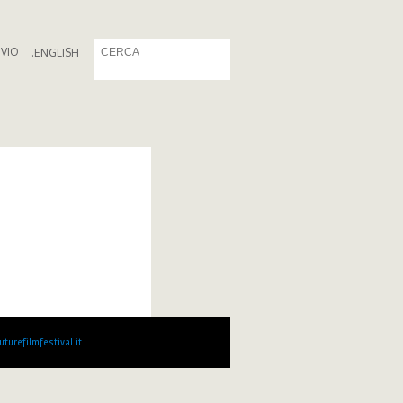
IVIO
.
ENGLISH
turefilmfestival.it