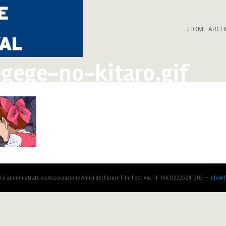
.HOME ARCH
gege-no-kitaro.gif
al è amministrato da Associazione Amici del Future Film Festival - P. IVA 02225241203 —
info@fu