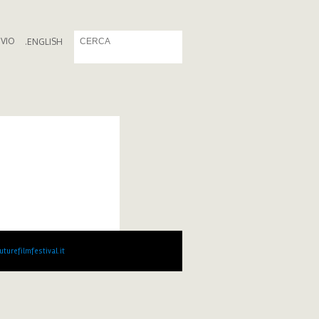
IVIO
.
ENGLISH
turefilmfestival.it