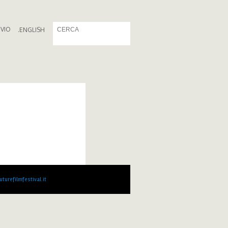
IVIO
.
ENGLISH
turefilmfestival.it