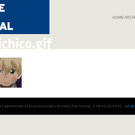
.HOME ARCH
chico.gif
al è amministrato da Associazione Amici del Future Film Festival - P. IVA 02225241203 —
info@fu