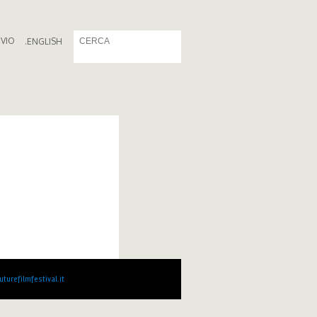
IVIO
.
ENGLISH
turefilmfestival.it