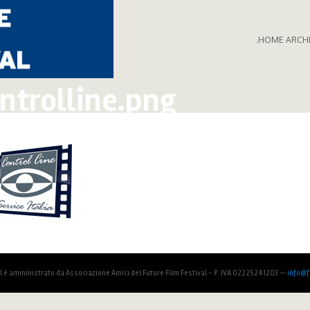
.HOME ARCH
ntrolline.png
al è amministrato da Associazione Amici del Future Film Festival - P. IVA 02225241203 —
info@fu