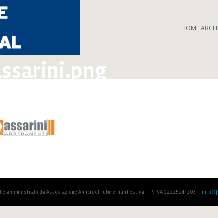
.HOME ARCH
ssarini.png
al è amministrato da Associazione Amici del Future Film Festival - P. IVA 02225241203 —
info@fu