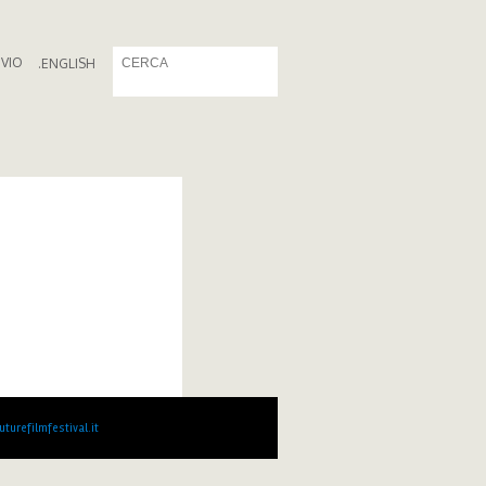
IVIO
.
ENGLISH
turefilmfestival.it