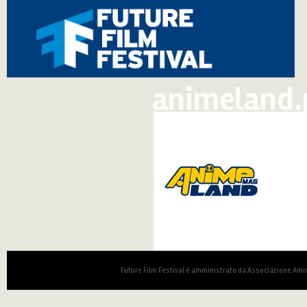
animeland.
Future Film Festival è amministrato da Associazione Amic