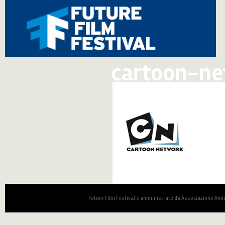
cartoon-ne
Future Film Festival è amministrato da Associazione Amic