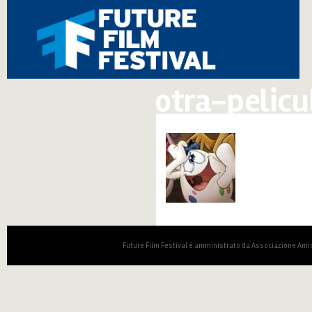
otra-pelicu
Future Film Festival è amministrato da Associazione Amic