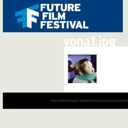
yona1.jpg
Future Film Festival è amministrato da Associazione Amic