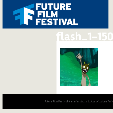
flash_1-150
Future Film Festival è amministrato da Associazione Amic