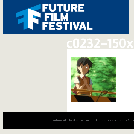
c0232-150x
Future Film Festival è amministrato da Associazione Amic