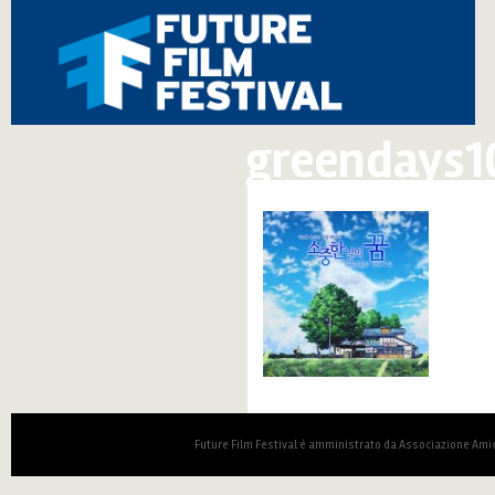
greendays1
Future Film Festival è amministrato da Associazione Amic