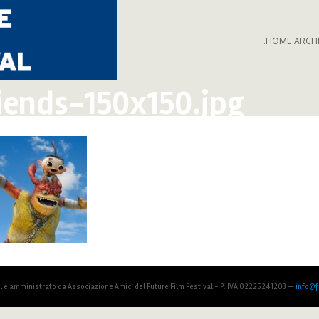
.HOME ARCH
iends-150x150.jpg
al è amministrato da Associazione Amici del Future Film Festival - P. IVA 02225241203 —
info@fu