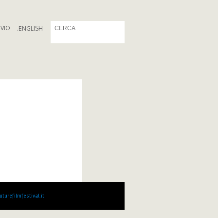
IVIO
.
ENGLISH
turefilmfestival.it