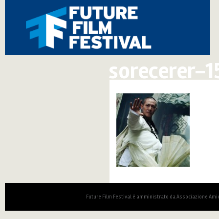
sorecerer-1
Future Film Festival è amministrato da Associazione Amic