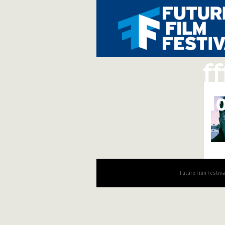
ff
do
Future Film Festiv