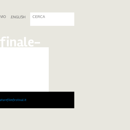
IVIO
.
ENGLISH
finale-
turefilmfestival.it