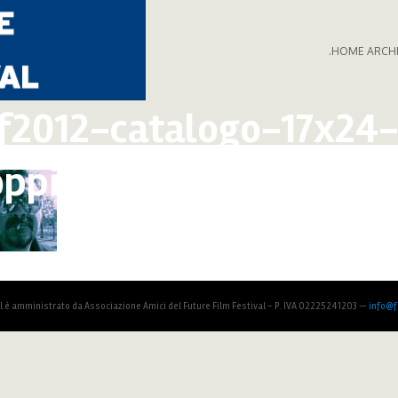
.HOME ARCH
f2012-catalogo-17x24-
ppia-pagina5.jpg
al è amministrato da Associazione Amici del Future Film Festival - P. IVA 02225241203 —
info@fu