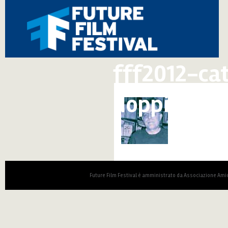
fff2012-ca
doppia-pag
Future Film Festival è amministrato da Associazione Amic